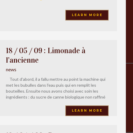
LEARN MORE
18 / 05 / 09 : Limonade à
l’ancienne
news
Tout d'abord, il a fallu mettre au point la machine qui
met les bubulles dans l'eau puis qui en remplit les
bouteilles. Ensuite nous avons choisi avec soin les
ingrédients : du sucre de canne biologique non raffiné
et des extraits de citron naturel. Puis nous avons mis
au point la « bonne » recette
LEARN MORE