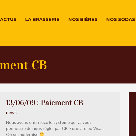
ACTUS
LA BRASSERIE
NOS BIÈRES
NOS SODAS
ement CB
13/06/09 : Paiement CB
news
Nous avons enfin reçu le système qui va vous
permettre de nous régler par CB, Eurocard ou Visa…
On se modernise