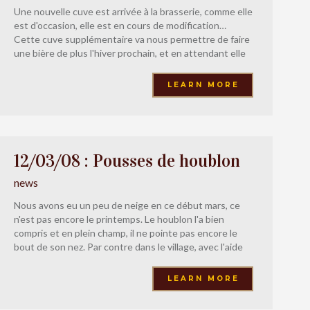
Une nouvelle cuve est arrivée à la brasserie, comme elle
est d'occasion, elle est en cours de modification…
Cette cuve supplémentaire va nous permettre de faire
une bière de plus l'hiver prochain, et en attendant elle
participera à la mise au point de notre future bière
blanche qui va s'appeler « deuxgrains ».
LEARN MORE
12/03/08 : Pousses de houblon
news
Nous avons eu un peu de neige en ce début mars, ce
n'est pas encore le printemps. Le houblon l'a bien
compris et en plein champ, il ne pointe pas encore le
bout de son nez. Par contre dans le village, avec l'aide
des murs en pierre qui emmagasinent la chaleur de la
journée, ca
LEARN MORE