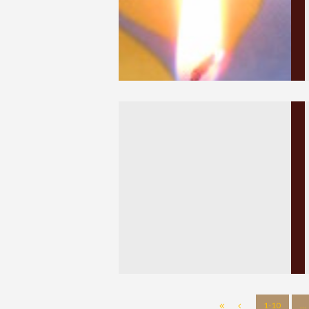
1-10
…