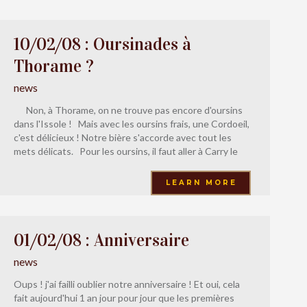
10/02/08 : Oursinades à
Thorame ?
news
Non, à Thorame, on ne trouve pas encore d'oursins
dans l'Issole ! Mais avec les oursins frais, une Cordoeil,
c'est délicieux ! Notre bière s'accorde avec tout les
mets délicats. Pour les oursins, il faut aller à Carry le
Rouet, les oursinades c'est les 3 premiers dimanches
de février, mais
LEARN MORE
01/02/08 : Anniversaire
news
Oups ! j'ai failli oublier notre anniversaire ! Et oui, cela
fait aujourd'hui 1 an jour pour jour que les premières