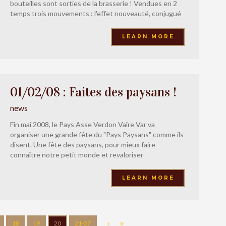
bouteilles sont sorties de la brasserie ! Vendues en 2
temps trois mouvements : l'effet nouveauté, conjugué
à pas mal d'articles parus à travers la presse
déchaînée… Et pourtant elle nous en avait fait
LEARN MORE
01/02/08 : Faites des paysans !
news
Fin mai 2008, le Pays Asse Verdon Vaïre Var va
organiser une grande fête du "Pays Paysans" comme ils
disent. Une fête des paysans, pour mieux faire
connaître notre petit monde et revaloriser
(reconsidérer ?) un peu notre noble profession auprès
des autres citoyens. Bref : Fête des paysans, Faites
LEARN MORE
des paysans ! Je ne
18
19
20
21-27