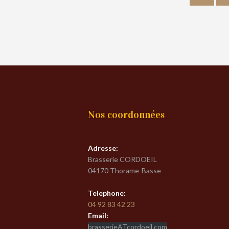
Nos coordonnées
Adresse:
Brasserie CORDOEIL
04170 Thorame-Basse
Telephone:
04 92 83 42 23
Email:
brasserieATcordoeil.com