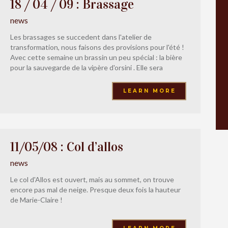
18 / 04 / 09 : Brassage
news
Les brassages se succedent dans l'atelier de
transformation, nous faisons des provisions pour l'été !
Avec cette semaine un brassin un peu spécial : la bière
pour la sauvegarde de la vipère d'orsini . Elle sera
disponible vers le 15 juin et une partie des bénéfices
seront reversés à l'association CEEP qui protège ce
LEARN MORE
petit
11/05/08 : Col d’allos
news
Le col d'Allos est ouvert, mais au sommet, on trouve
encore pas mal de neige. Presque deux fois la hauteur
de Marie-Claire !