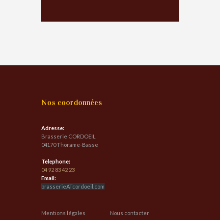
Nos coordonnées
Adresse:
Brasserie CORDOEIL
04170 Thorame-Basse
Telephone:
04 92 83 42 23
Email:
brasserieATcordoeil.com
Mentions légales
Nous contacter