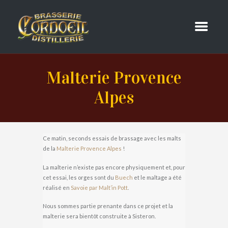
Malterie Provence
Alpes
Ce matin, seconds essais de brassage avec les malts
de la
Malterie Provence Alpes
!
La malterie n’existe pas encore physiquement et, pour
cet essai, les orges sont du
Buech
et le maltage a été
réalisé en
Savoie par Malt’in Pott
.
Nous sommes partie prenante dans ce projet et la
malterie sera bientôt construite à Sisteron.