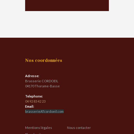
Nos coordonnées
Adresse:
Brasserie CORDOEIL
04170 Thorame-Basse
Telephone:
04 92 83 42 23
Email:
brasserieATcordoeil.com
Mentions légales
Nous contacter