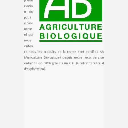
prése
rvatio
n du
patri
moine
natur
el qui
nous
entou
re, tous les produits de la ferme sont certifiés AB
(Agriculture Biologique) depuis notre reconversion
entamée en 2002 grâce à un CTE (Contrat territorial
d'exploitation).