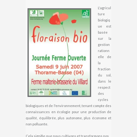
L'agricul
ture
biologiq
ue est
basée
sur la
gestion
rationn
elle de
la
fraction
du sol,
dans le
respect
des
cycles
biologiques et de l'environnement, tenant compte des
connaissances en écologie pour une production de
qualité, équilibrée, plus autonome, plus économe et
non polluante.
Cela signifie que nous cultivons et transformons nos