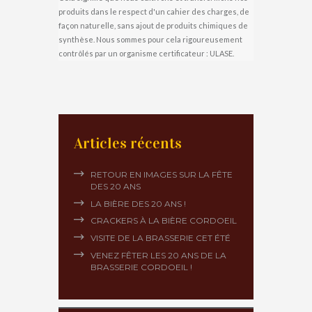
produits dans le respect d'un cahier des charges, de
façon naturelle, sans ajout de produits chimiques de
synthèse. Nous sommes pour cela rigoureusement
contrôlés par un organisme certificateur : ULASE.
Articles récents
RETOUR EN IMAGES SUR LA FÊTE
DES 20 ANS
LA BIÈRE DES 20 ANS !
CRACKERS À LA BIÈRE CORDOEIL
VISITE DE LA BRASSERIE CET ÉTÉ
VENEZ FÊTER LES 20 ANS DE LA
BRASSERIE CORDOEIL !