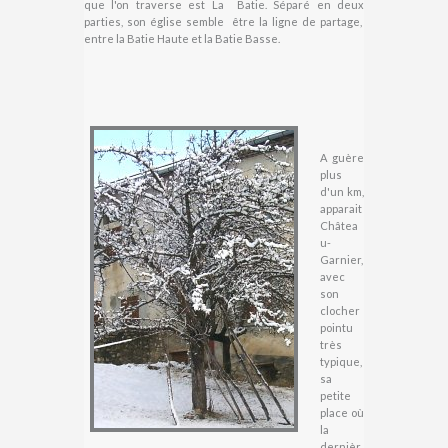
que l'on traverse est La Batie. Séparé en deux
parties, son église semble être la ligne de partage,
entre la Batie Haute et la Batie Basse.
A guère
plus
d'un km,
apparait
Châtea
u-
Garnier,
avec
son
clocher
pointu
très
typique,
sa
petite
place où
la
dernièr