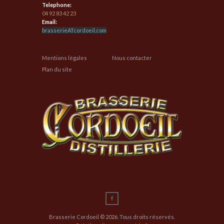
Telephone:
04 92 83 42 23
Email:
brasserieATcordoeil.com
Mentions légales
Nous contacter
Plan du site
Brasserie Cordoeil © 2026. Tous droits réservés.