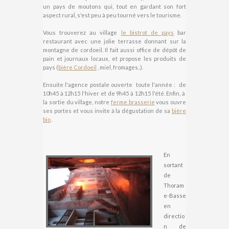
un pays de moutons qui, tout en gardant son fort
aspect rural, s'est peu à peu tourné vers le tourisme.
Vous trouverez au village
le bistrot de pays
bar
restaurant avec une jolie terrasse donnant sur la
montagne de cordoeil. Il fait aussi office de dépôt de
pain et journaux locaux, et propose les produits de
pays (
bière Cordoeil
, miel, fromages..).
Ensuite l'agence postale ouverte toute l'année : de
10h45 à 12h15 l'hiver et de 9h45 à 12h15 l'été. Enfin, à
la sortie du village, notre
ferme brasserie
vous ouvre
ses portes et vous invite à la dégustation de sa
bière
bio
.
En
sortant
de
Thoram
e-Basse
en
directio
n de