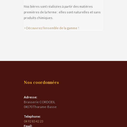
Nos bières sont réalisées à partir des matières
premières de la ferme : elles sont naturelles et sans
produits chimiques.
> Découvrez l’ensemble de la gamme !
Nos coordonnées
Adresse:
Brasserie CORDOEIL
04170 Thorame-Basse
Telephone:
04 92 83 42 23
Email: