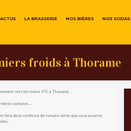
ACTUS
LA BRASSERIE
NOS BIÈRES
NOS SODAS
miers froids à Thorame
sement vers les moins 5°C à Thorame.
ernières tomates…
on fera de la confiture de tomate verte que vous pourrez
hôte.