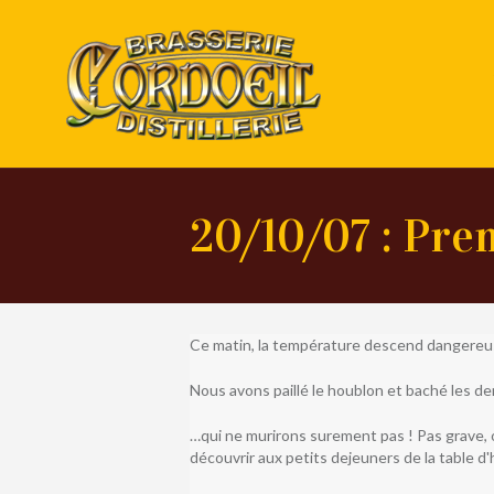
20/10/07 : Pre
Ce matin, la température descend dangereu
Nous avons paillé le houblon et baché les d
…qui ne murirons surement pas ! Pas grave, 
découvrir aux petits dejeuners de la table d'