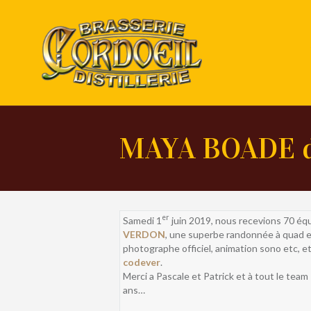
MAYA BOADE 
er
Samedi 1
juin 2019, nous recevions 70 éq
VERDON
, une superbe randonnée à quad e
photographe officiel, animation sono etc, et
codever
.
Merci a Pascale et Patrick et à tout le team
ans…