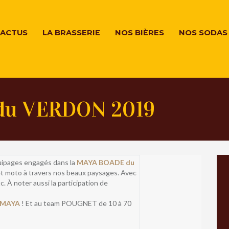
ACTUS
LA BRASSERIE
NOS BIÈRES
NOS SODAS
du VERDON 2019
uipages engagés dans la
MAYA BOADE du
t moto à travers nos beaux paysages. Avec
c. À noter aussi la participation de
MAYA
! Et au team POUGNET de 10 à 70