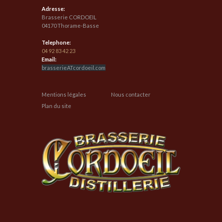
Adresse:
Brasserie CORDOEIL
04170 Thorame-Basse
Telephone:
04 92 83 42 23
Email:
brasserieATcordoeil.com
Mentions légales
Nous contacter
Plan du site