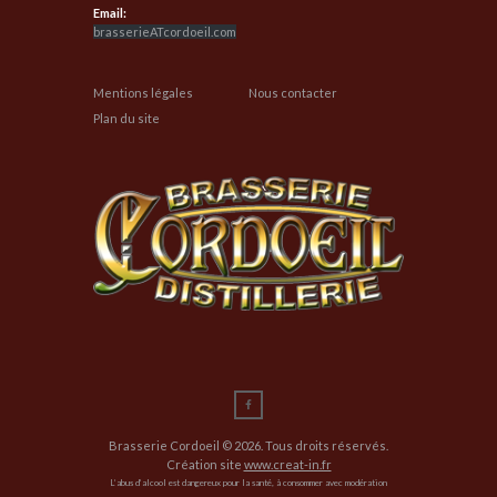
Email:
brasserieATcordoeil.com
Mentions légales
Nous contacter
Plan du site
Brasserie Cordoeil © 2026. Tous droits réservés.
Création site
www.creat-in.fr
L’abus d’alcool est dangereux pour la santé, à consommer avec modération