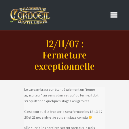
12/11/07 :
Fermeture
exceptionnelle
Le paysan-brasseur étant également un "jeune
agriculteur" au sens administratif du terme, il doit
s'acquitter de quelques stages obligatoires…
C'est pourquoi la brasserie sera fermée les 12-13-19-
20 et 21 novembre : je suis en stage compta
Si je survis, les horaires seront normaux le mois