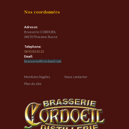
Nos coordonnées
Adresse:
Brasserie CORDOEIL
04170 Thorame-Basse
Telephone:
04 92 83 42 23
Email:
brasserieATcordoeil.com
Mentions légales
Nous contacter
Plan du site