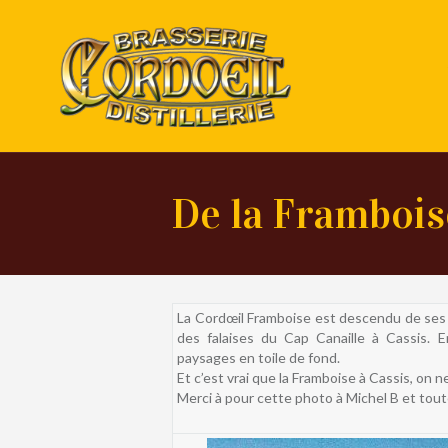
De la Framboise
La Cordœil Framboise est descendu de ses 
des falaises du Cap Canaille à Cassis. 
paysages en toile de fond.
Et c’est vrai que la Framboise à Cassis, on ne 
Merci à pour cette photo à Michel B et tout