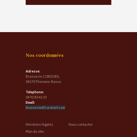
Nos coordonnées
Adresse:
Brasserie CORDOEIL
04170 Thorame-Basse
Telephone:
04 92 83 42 23
Email:
brasserieATcordoeil.com
Mentions légales
Nous contacter
Plan du site