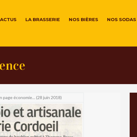
ACTUS
LA BRASSERIE
NOS BIÈRES
NOS SODAS
vence
 en page économie… (28 juin 2018)