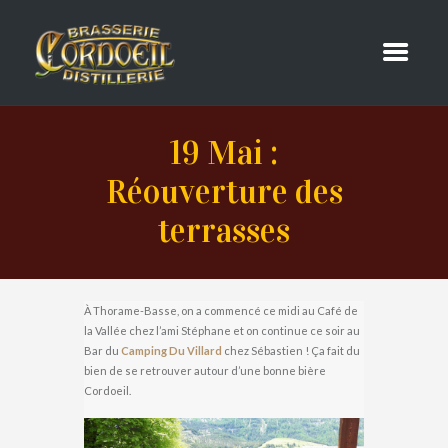
19 Mai :
Réouverture des
terrasses
À Thorame-Basse, on a commencé ce midi au Café de
la Vallée chez l’ami Stéphane et on continue ce soir au
Bar du
Camping Du Villard
chez Sébastien ! Ça fait du
bien de se retrouver autour d’une bonne bière
Cordoeil.