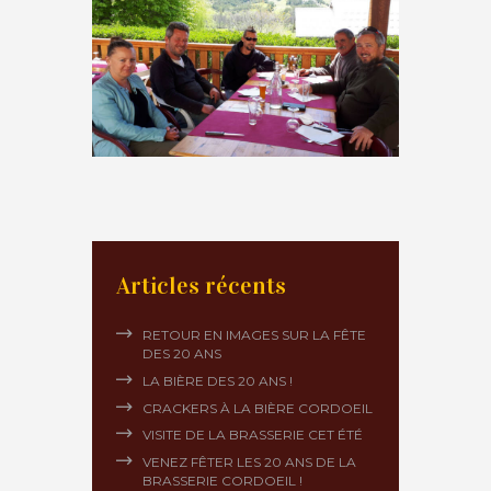
Articles récents
RETOUR EN IMAGES SUR LA FÊTE
DES 20 ANS
LA BIÈRE DES 20 ANS !
CRACKERS À LA BIÈRE CORDOEIL
VISITE DE LA BRASSERIE CET ÉTÉ
VENEZ FÊTER LES 20 ANS DE LA
BRASSERIE CORDOEIL !