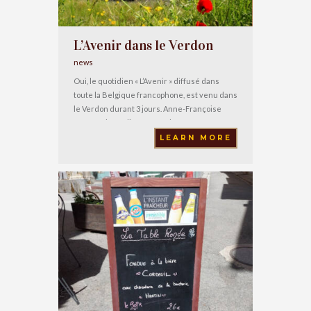
L’Avenir dans le Verdon
news
Oui, le quotidien « L’Avenir » diffusé dans
toute la Belgique francophone, est venu dans
le Verdon durant 3 jours. Anne-Françoise
Bertrand a réalisé un très beau reportage
pour le supplément gratuit « Deuzio ». Ca parle
LEARN MORE
avec bonheur d’Annot, Colmars, Entrevaux et
Castellane. Sur leur parcour, nous avons eu la
chance qu’ils passent par