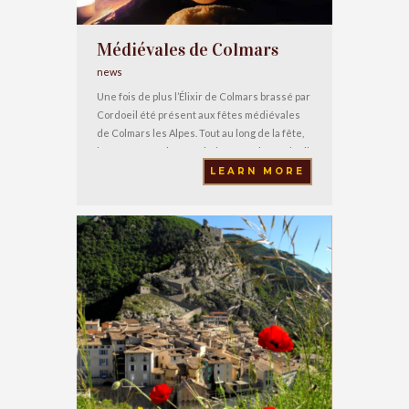
Médiévales de Colmars
news
Une fois de plus l’Élixir de Colmars brassé par
Cordoeil été présent aux fêtes médiévales
de Colmars les Alpes. Tout au long de la fête,
la Taverne Panisso a fait déguster la Cordoeil,
merci à eux ! Le samedi soir, vous pouviez en
LEARN MORE
boire au banquet. Avec la musique et les
danses du Condor. Et