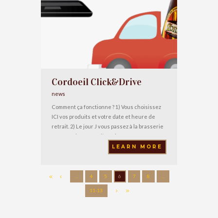
Cordoeil Click&Drive
news
Comment ça fonctionne ? 1) Vous choisissez
ICI vos produits et votre date et heure de
retrait. 2) Le jour J vous passez à la brasserie
avec un chèque ou l’appoint en espèce, et
vous retirez votre commande.Attention : •
LEARN MORE
nous ne prenons pas les cartes bancaires ; •
il faut commander minimum 24h à l’avance ; •
les
…
4
5
6
7
8
…
11-13