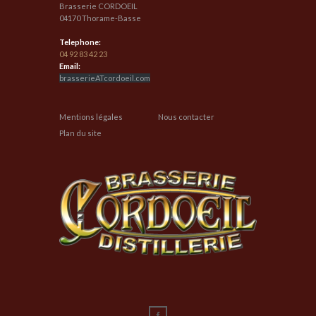
Brasserie CORDOEIL
04170 Thorame-Basse
Telephone:
04 92 83 42 23
Email:
brasserieATcordoeil.com
Mentions légales
Nous contacter
Plan du site