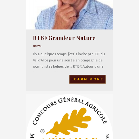
RTBF Grandeur Nature
news
Il y a quelques temps, j’étais invité par l’OT du
Val d’Allos pour une soirée en compagnie de
journalistes belges de la RTBF. Autour d’une
bière Cordoeil, j’ai été interviewé par Adrien
Joveneau qui réalise l’émission « Grandeur
LEARN MORE
Nature ». La bonne humeur de l’animateur et
de l’équipe est communicative. L’occasion
pour moi de découvrir à travers