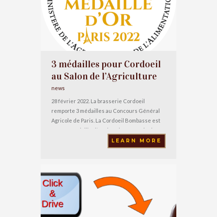
3 médailles pour Cordoeil
au Salon de l’Agriculture
news
28 février 2022. La brasserie Cordoeil
remporte 3 médailles au Concours Général
Agricole de Paris. La Cordoeil Bombasse est
sacrée médaille d’Or dans la catégorie des
bières ambrées fortes. Cette bière ambrée
LEARN MORE
forte, onctueuse, développe de multiples
saveurs : fruit, miel, grillé, céréales. Bière de
dégustation à la bouche intense et marquée.
Non filtrée. 10°5