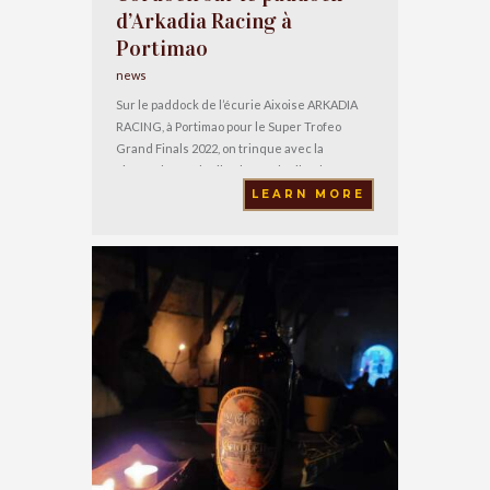
d’Arkadia Racing à
Portimao
news
Sur le paddock de l’écurie Aixoise ARKADIA
RACING, à Portimao pour le Super Trofeo
Grand Finals 2022, on trinque avec la
Limonade Cordoeil et le Cordoeil Cola ! Très
fiers que nos produits soient au côté de
LEARN MORE
Stéphan Guérin qui a fini 3e du championnat
d’europe au volant de la Lamborghini ! Bravo à
lui