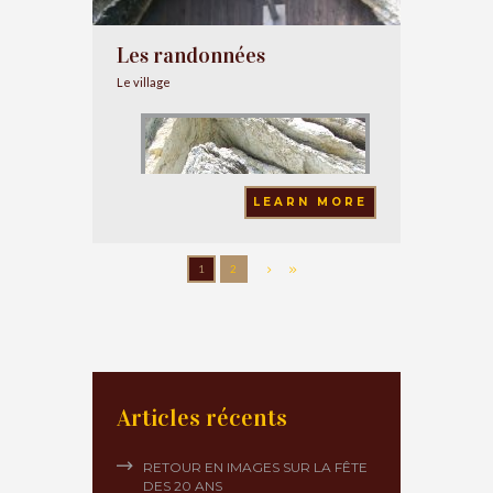
Les randonnées
Le village
LEARN MORE
1
2
Articles récents
RETOUR EN IMAGES SUR LA FÊTE
Les balades et randonnées autour de
DES 20 ANS
Thorame :