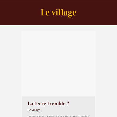
Le village
La terre tremble ?
Le village
Un gros gros « bang » entendu le 29 novembre