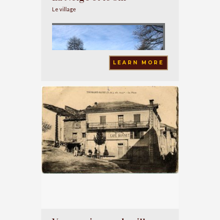
Le village
LEARN MORE
A Thorame-Basse 1150m d'altitude, il neige
suffisament pour faire des balades en
raquettes ou en ski de fond.