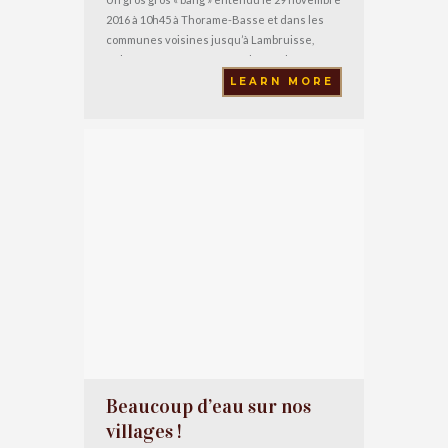
2016 à 10h45 à Thorame-Basse et dans les
communes voisines jusqu’à Lambruisse,
Colmars ou Annot. La porte de mon bureau en
a ressenti le souffle ! Nous avons d’abord
LEARN MORE
pensé à une explosion de bonbonne de gaz,
ou à un avion qui franchirait le mur
Beaucoup d’eau sur nos
villages !