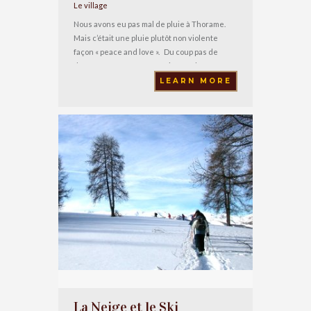
Le village
Nous avons eu pas mal de pluie à Thorame.
Mais c’était une pluie plutôt non violente
façon « peace and love ». Du coup pas de
dégât comme on en a parfois avec les orages.
Mais en tout 360mm en novembre, trois fois
LEARN MORE
plus qu’en octobre (120mm) ou septembre
avec ses 85mm. Les champs des près
La Neige et le Ski