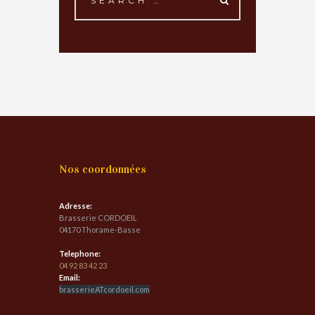
Nos coordonnées
Adresse:
Brasserie CORDOEIL
04170 Thorame-Basse
Telephone:
04 92 83 42 23
Email:
brasserieATcordoeil.com